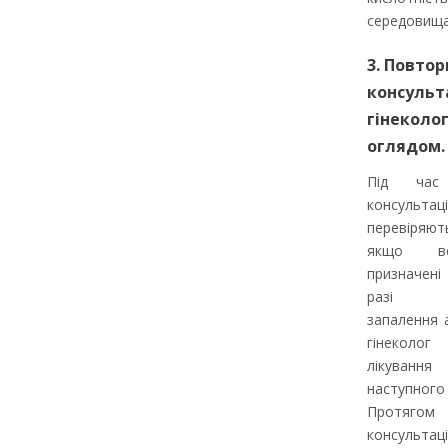
середовища
3. Повтор
консульт
гінеколог
оглядом.
Під час 
консультаці
перевіряют
якщо в
призначен
разі в
запалення 
гінеколог
лікуванн
наступно
Протягом
консультаці