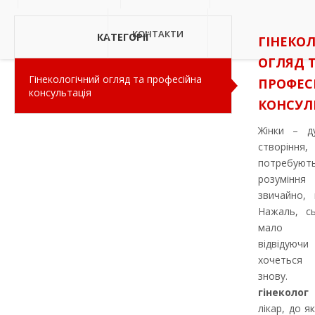
КОНТАКТИ
КАТЕГОРІЇ
ГІНЕКО
ОГЛЯД 
Гінекологічний огляд та професійна
ПРОФЕС
консультація
КОНСУЛ
Жінки – ду
створі
потребуют
розумінн
звичайно, 
Нажаль, сь
мало л
відвідуюч
хочеться 
знову. 
гінеколог
–
лікар, до я