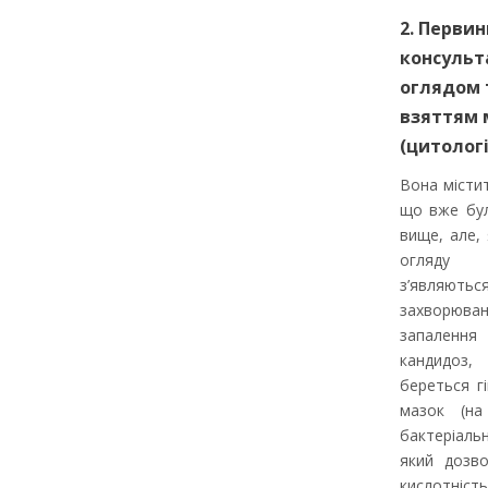
2. Первин
консульт
оглядом 
взяттям 
(цитолог
Вона містит
що вже бул
вище, але,
огляду 
з’являютьс
захворю
запалення
кандидо
береться г
мазок (на
бактеріал
який дозво
кислотність