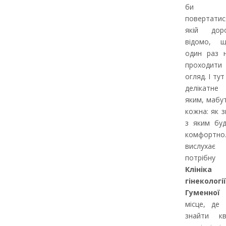
би по
повертатис
якій доро
відомо, 
один раз н
проходити 
огляд. І ту
делікатне
яким, мабу
кожна: як з
з яким буд
комфортно.
вислухає
потрібн
Клініка 
гінеколог
Гуменної
–
місце, де
знайти ква