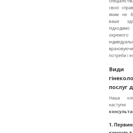
спеціаліст
своєї спра
яким не б
ваше здо
підходимо
окремого
індивідуаль
врахову
потреби і і
Види
гінеколо
послуг 
Наша клі
наступ
консульта
1. Первин
консульт