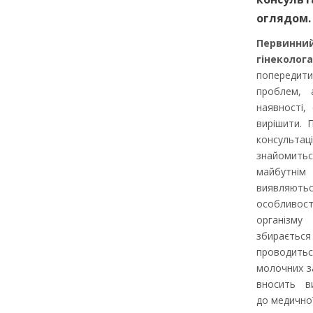
оглядом.
Первинн
гінеколога
попередит
проблем, 
наявності,
вирішити. 
консульта
знайомить
майбутні
виявляють
особливос
організму
збираєтьс
проводитьс
молочних з
вносить ви
до медично