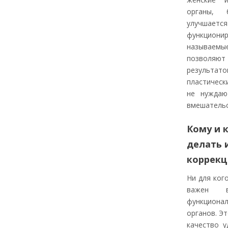
органы, 
улучшается 
функцио
называем
позвол
результато
пластическ
не нуждаю
вмешательс
Кому и 
делать 
коррек
Ни для кого
важен 
функцион
органов. Эт
качество у