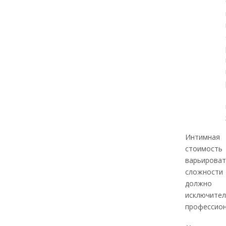
Интимная 
стоимос
варьироват
сложност
должно
исключите
профессион