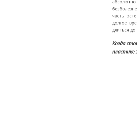
абсолют
безболезн
часть эст
долгое вр
длиться до 
Когда сто
пластике