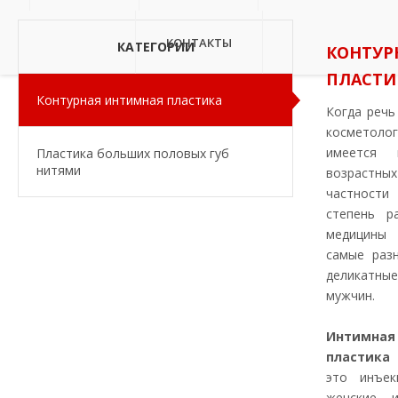
КОНТАКТЫ
КАТЕГОРИИ
КОНТУР
ПЛАСТИ
Контурная интимная пластика
Когда речь
косметол
имеется 
Пластика больших половых губ
нитями
возраст
частност
степень р
медицины
самые раз
деликатны
мужчин.
Интимн
пластика
(
это инъек
женские 