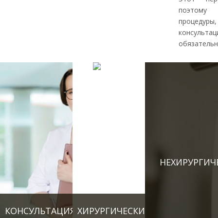
поэтому 
процедур
консуль
обязательн
НЕХИРУРГИЧ
КОНСУЛЬТАЦИЯ ВРАЧА
ХИРУРГИЧЕСКИЕ УСЛУГИ