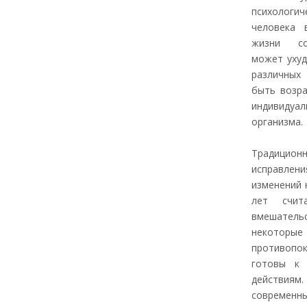
психоло
человека 
жизни со
может уху
различных
быть возр
индивиду
организма.
Традиц
исправ
изменений 
лет счита
вмешате
некоторы
противопок
готовы к 
действ
современн