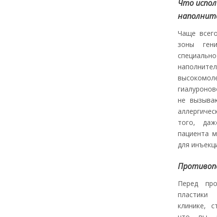
Что испол
наполнит
Чаще всег
зоны гени
специаль
наполни
высокомол
гиалуроно
не вызыва
аллергичес
того, да
пациента 
для инъекц
Противоп
Перед про
пластики
клинике, с
что вы н