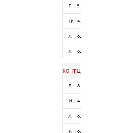
Пластика входа во влагалище
54600 грн.
Гименопластика (пластика цельности девичьей плевы)
42000 грн.
Липосакция лобка и надлобковой зоны
от 33600 грн.
Липофилинг больших половых губ
от 33600 грн.
КОНТУРНАЯ ИНТИМНАЯ ПЛ
ЦЕНА
Лазерное омоложение влагалища AlmaFemiLift
8000 грн.
Индивидуальная насадка оплачивается дополнительно
4000 грн.
Лазерное омоложение участка больших половых губ и паховых складок
от 8000 грн.
PRP-терапия интимных зон
от 5000 грн.