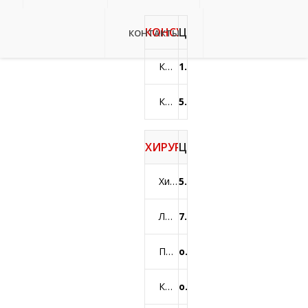
КОНСУЛЬТАЦИЯ ГИНЕКОЛО
ЦЕНА
КОНТАКТЫ
Консультация оффлайн (взятие гинекологических мазков оплачивается дополнительно)
1000 грн.
Консультация онлайн
500 грн.
ХИРУРГИЧЕСКИЕ УСЛУГИ
ЦЕНА
Хирургическая подтяжка больших половых губ
50400 грн.
Лабиопластика (пластика малых половых губ)
75600 грн.
Пластика околоклиторальной зоны
от 50400 грн.
Кольпорафия (передняя/задняя)
от 84000 грн.