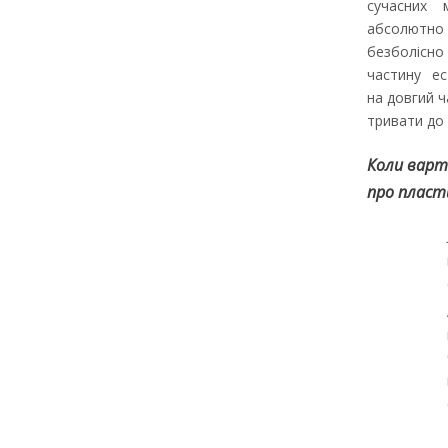
сучасних 
абсолют
безболісн
частину е
на довгий 
тривати до 
Коли варт
про пласт