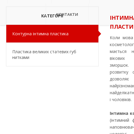
КОНТАКТИ
КАТЕГОРІЇ
ІНТИМН
ПЛАСТИ
Контурна інтимна пластика
Коли мова 
косметоло
мається н
Пластика великих статевих губ
нитками
вікових
зморшок.
розвитку 
дозвол
найрізном
найделікат
і чоловіків.
Інтимна к
(інтимний ф
наповнюва
чоловічі 