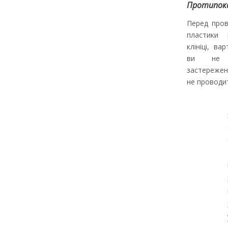
Протипок
Перед пров
пластики 
клініці, в
ви не 
застережен
не проводит