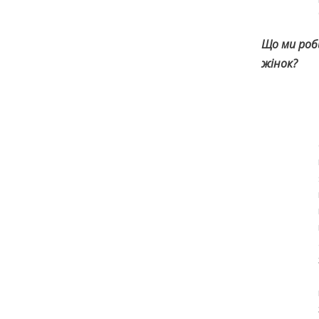
Що ми роби
жінок?