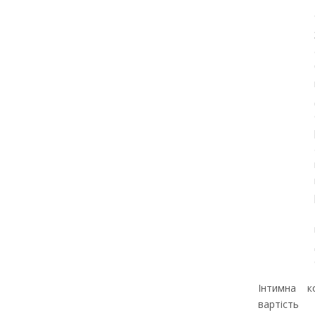
Інтимна к
вартіс