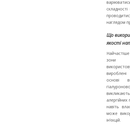
варіюват
складності 
проводити
наглядом пр
Що викори
якості на
Найчастіше
зони 
використов
вироблені
основі ви
гіалуронов
викликають
алергійних 
навіть вла
може вико
ін’єкцій.