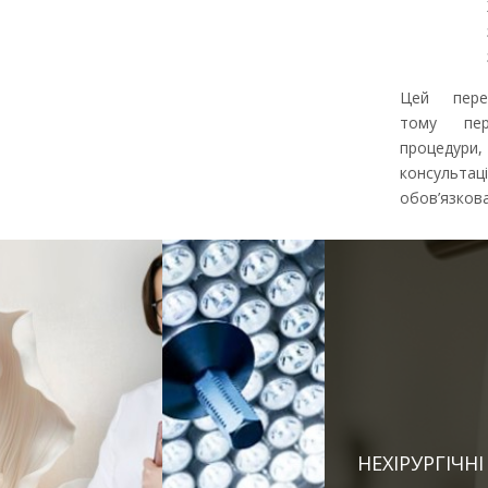
Цей перел
тому пер
процедури
консульт
обов’язкова
НЕХІРУРГІЧН