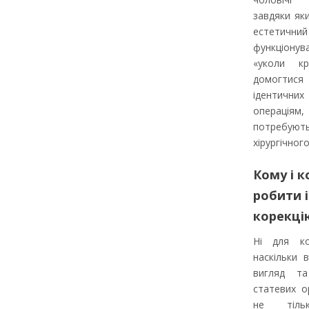
завдяки як
естетич
функціону
«уколи кр
домогтис
ідентич
операція
потребу
хірургічног
Кому і к
робити 
корекці
Ні для ко
наскільки 
вигляд та
статевих о
не тіль