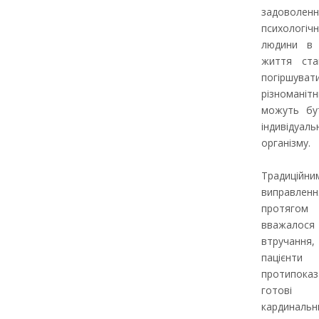
задовол
психоло
людини в 
життя ста
погіршува
різномані
можуть бут
індивідуа
організму.
Традиці
виправлен
протягом
вважало
втручанн
паціє
протипоказ
готові 
кардиналь